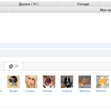
Друзья
( 94 )
Соседи
Мне н
26
rd
Buolan
Cozwezdie
GRANaTikA
Ivanova
Mancura
Remont-nn-Otdelka