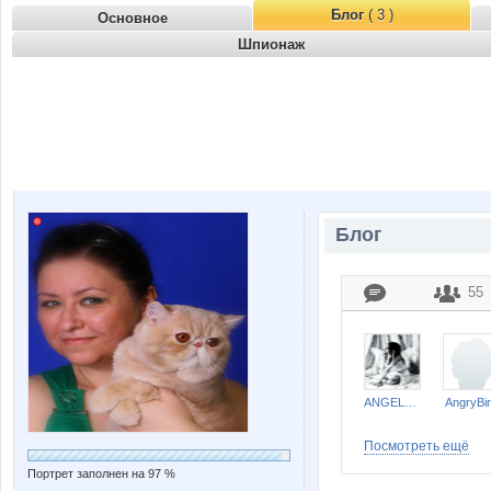
Блог
( 3 )
Основное
Шпионаж
Блог
55
ANGELOCHEK 007
AngryBi
Посмотреть ещё
Портрет заполнен на 97 %