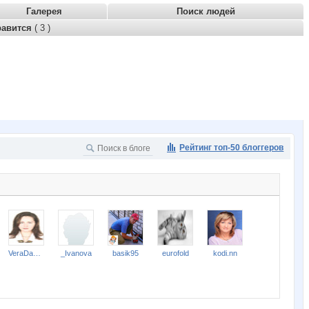
Галерея
Поиск людей
равится
( 3 )
Рейтинг топ-50 блоггеров
VeraDavlata
_Ivanova
basik95
eurofold
kodi.nn