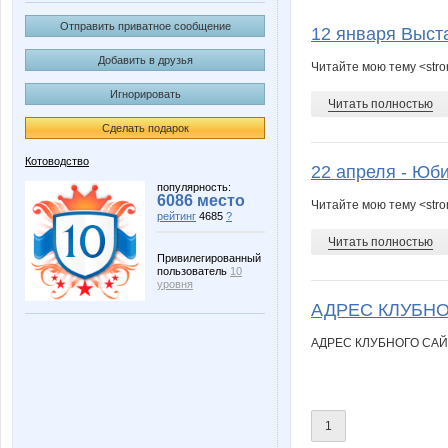
lena-andronova
полик
Отправить приватное сообщение
12 января Выст
Добавить в друзья
Читайте мою тему <stro
Игнорировать
Читать полностью
Сделать подарок
Котоводство
22 апреля - Юби
популярность:
6086 место
Читайте мою тему <stro
рейтинг
4685
?
Читать полностью
Привилегированный
пользователь
10
уровня
АДРЕС КЛУБНОГО
АДРЕС КЛУБНОГО САЙ
1