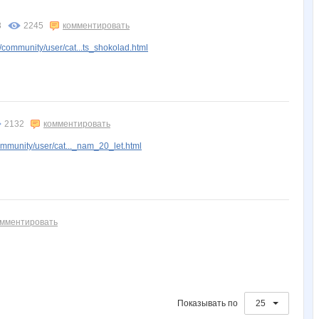
Нифертити8313
Слакси
Топатун
Зивизда
ЗОЛОТНИК
3
2245
комментировать
community/user/cat...ts_shokolad.html
2132
комментировать
mmunity/user/cat..._nam_20_let.html
омментировать
Показывать по
25