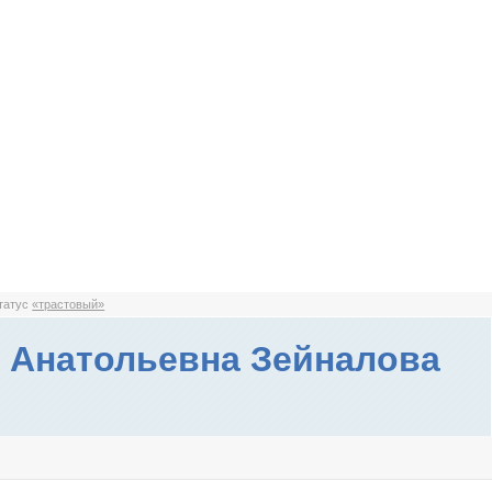
статус
«трастовый»
 Анатольевна Зейналова