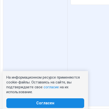
На информационном ресурсе применяются
Статистика портрета:
cookie-файлы. Оставаясь на сайте, вы
подтверждаете свое
согласие
на их
сейчас просматривают портрет - 0
использование.
зарегистрированные пользователи
посетившие портрет за 7 дней - 0
Согласен