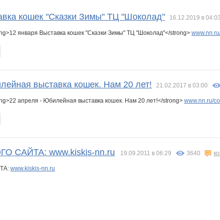
Фаина
Феникса
Катюша Носкова
КиСуЛя-я-я-я
КЛК БАГИРА
ЛЕОНОРА!
авка кошек "Сказки Зимы" ТЦ "Шоколад"
16.12.2019 в 04:0
ng>12 января Выставка кошек "Сказки Зимы" ТЦ "Шоколад"</strong>
www.nn.ru/
лейная выставка кошек. Нам 20 лет!
21.02.2017 в 03:00
ng>22 апреля - Юбилейная выставка кошек. Нам 20 лет!</strong>
www.nn.ru/co
 САЙТА: www.kiskis-nn.ru
19.09.2011 в 06:29
3640
к
ТА:
www.kiskis-nn.ru