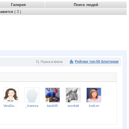
Галерея
Поиск людей
равится
( 3 )
Рейтинг топ-50 блоггеров
VeraDavlata
_Ivanova
basik95
eurofold
kodi.nn