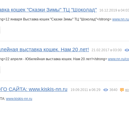
Фаина
Феникса
Катюша Носкова
КиСуЛя-я-я-я
КЛК БАГИРА
ЛЕОНОРА!
авка кошек "Сказки Зимы" ТЦ "Шоколад"
16.12.2019 в 04:0
ng>12 января Выставка кошек "Сказки Зимы" ТЦ "Шоколад"</strong>
www.nn.ru/
лейная выставка кошек. Нам 20 лет!
21.02.2017 в 03:00
ng>22 апреля - Юбилейная выставка кошек. Нам 20 лет!</strong>
www.nn.ru/co
 САЙТА: www.kiskis-nn.ru
19.09.2011 в 06:29
3640
к
ТА:
www.kiskis-nn.ru