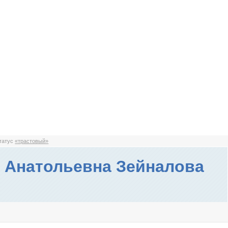
статус
«трастовый»
 Анатольевна Зейналова