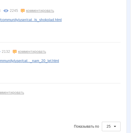
Нифертити8313
Слакси
Топатун
Зивизда
ЗОЛОТНИК
3
2245
комментировать
community/user/cat...ts_shokolad.html
2132
комментировать
mmunity/user/cat..._nam_20_let.html
омментировать
Показывать по
25