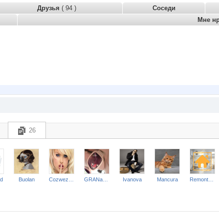
Друзья
( 94 )
Соседи
Мне н
26
rd
Buolan
Cozwezdie
GRANaTikA
Ivanova
Mancura
Remont-nn-Otdelka