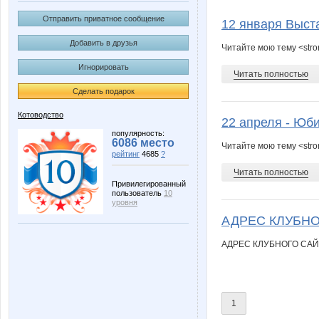
lena-andronova
полик
Отправить приватное сообщение
12 января Выст
Добавить в друзья
Читайте мою тему <stro
Игнорировать
Читать полностью
Сделать подарок
Котоводство
22 апреля - Юби
популярность:
6086 место
Читайте мою тему <stro
рейтинг
4685
?
Читать полностью
Привилегированный
пользователь
10
уровня
АДРЕС КЛУБНОГО
АДРЕС КЛУБНОГО САЙ
1