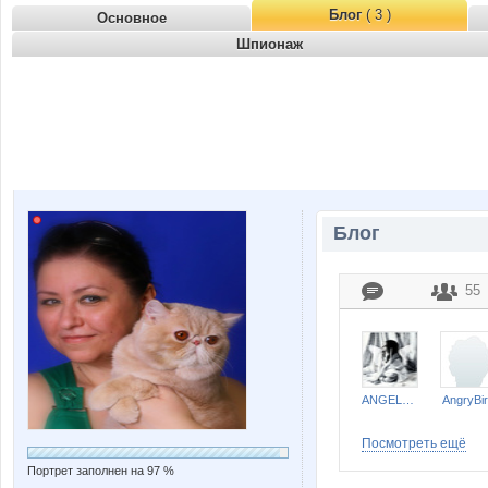
Блог
( 3 )
Основное
Шпионаж
Блог
55
ANGELOCHEK 007
AngryBi
Посмотреть ещё
Портрет заполнен на 97 %