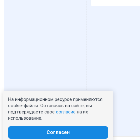
На информационном ресурсе применяются
Статистика портрета:
cookie-файлы. Оставаясь на сайте, вы
подтверждаете свое
согласие
на их
сейчас просматривают портрет - 0
использование.
зарегистрированные пользователи
посетившие портрет за 7 дней - 0
Согласен